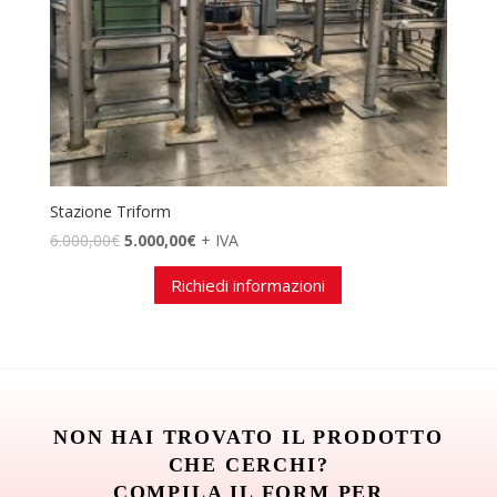
Stazione Triform
Il
Il
6.000,00
€
5.000,00
€
+ IVA
prezzo
prezzo
Richiedi informazioni
originale
attuale
era:
è:
6.000,00€.
5.000,00€.
NON HAI TROVATO IL PRODOTTO
CHE CERCHI?
COMPILA IL FORM PER