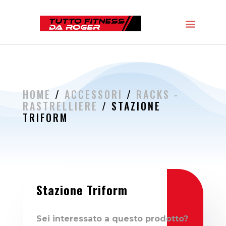
HOME
/
ACCESSORI
/
RACKS -
RASTRELLIERE
/ STAZIONE
TRIFORM
Stazione Triform
Sei interessato a questo prodotto?