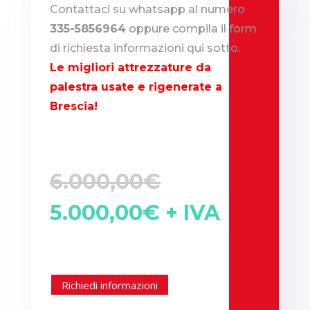
Contattaci su whatsapp al numero
335-5856964
oppure compila il form
di richiesta informazioni qui sotto.
Le migliori attrezzature da
palestra usate e rigenerate a
Brescia!
Il
6.000,00
€
Il
prezzo
5.000,00
€
+ IVA
prezzo
originale
attuale
era:
Richiedi informazioni
è:
6.000,00€.