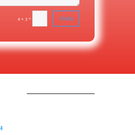
Invia
=
4 + 3
64