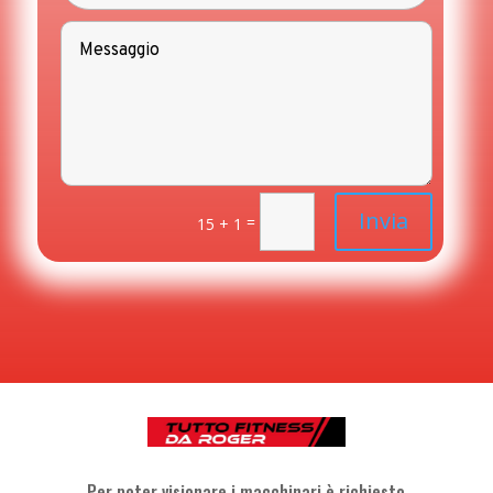
Invia
=
15 + 1
Per poter visionare i macchinari è richiesto