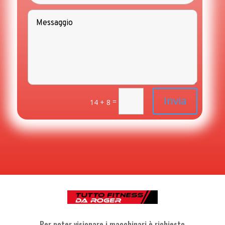
Invia
=
14 + 8
Per poter visionare i macchinari è richiesto