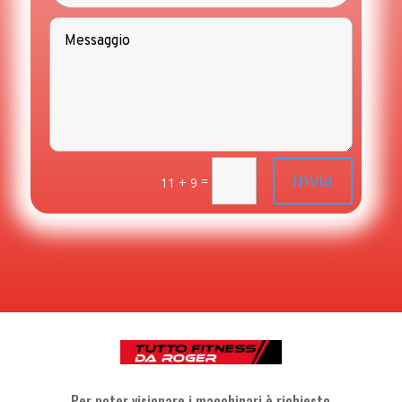
Invia
=
11 + 9
Per poter visionare i macchinari è richiesto