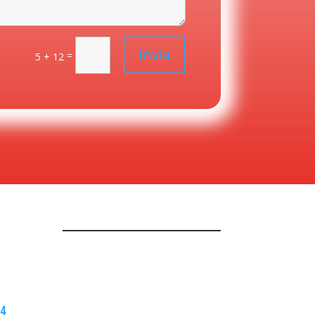
Invia
=
5 + 12
64