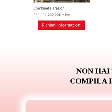
Combinata Trazioni
Il
Il
350,00
€
200,00
€
+ IVA
prezzo
prezzo
Richiedi informazioni
originale
attuale
era:
è:
350,00€.
200,00€.
NON HAI
COMPILA 