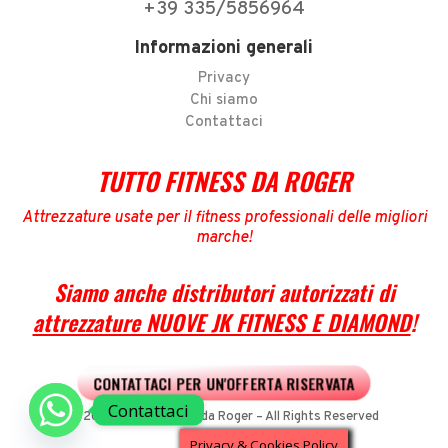
+39 335/5856964
Informazioni generali
Privacy
Chi siamo
Contattaci
TUTTO FITNESS DA ROGER
Attrezzature usate per il fitness professionali delle migliori
marche
!
Siamo anche distributori autorizzati di
attrezzature NUOVE JK FITNESS E DIAMOND
!
CONTATTACI PER UN'OFFERTA RISERVATA
Contattaci
© 2022 Tutto Fitness da Roger – All Rights Reserved
Privacy & Cookies Policy