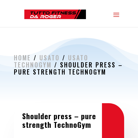
HOME
/
USATO
/
USATO
TECHNOGYM
/ SHOULDER PRESS –
PURE STRENGTH TECHNOGYM
Shoulder press – pure
strength TechnoGym