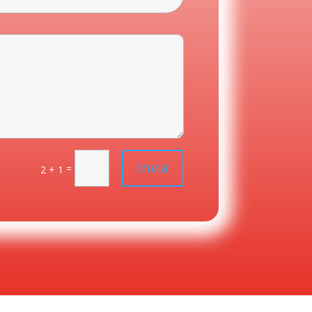
Invia
=
2 + 1