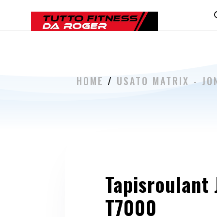
HOME
/
USATO MATRIX - JO
Tapisroulant
T7000