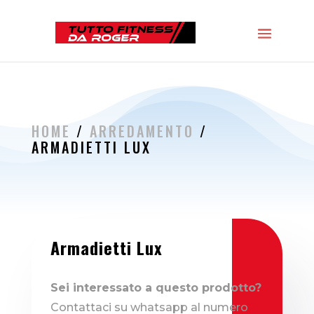
HOME
/
ARREDAMENTO
/
ARMADIETTI LUX
Armadietti Lux
Sei interessato a questo prodotto?
Contattaci su whatsapp al numero