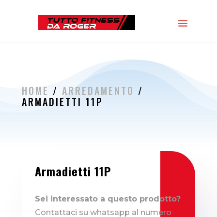
HOME
/
ARREDAMENTO
/
ARMADIETTI 11P
Armadietti 11P
Sei interessato a questo prodotto?
Contattaci su whatsapp al numero