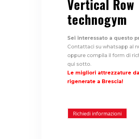
Vertical Row
technogym
Sei interessato a questo p
Contattaci su whatsapp al
oppure compila il form di ri
qui sotto.
Le migliori attrezzature da
rigenerate a Brescia!
Richiedi informazioni