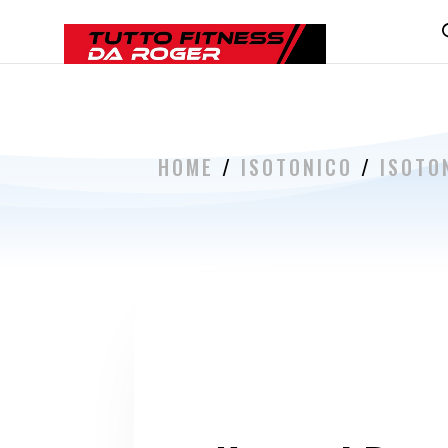
HOME
/
ISOTONICO
/
ISOTO