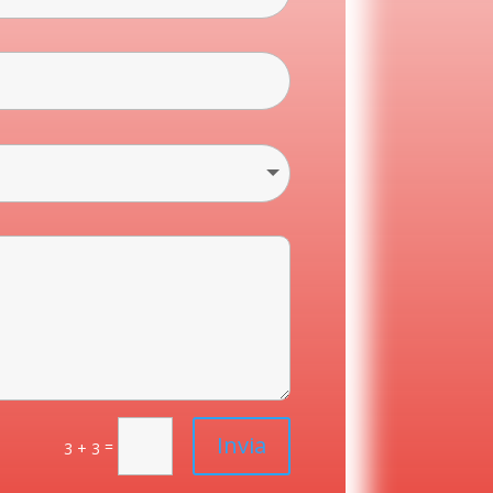
Invia
=
3 + 3