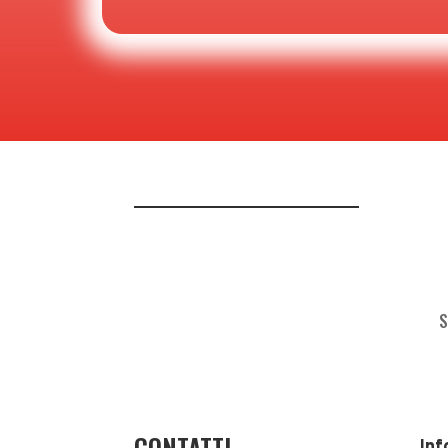
S
CONTATTI
Inf