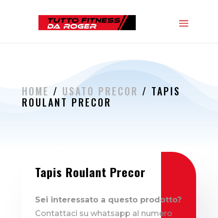
HOME
/
USATO PRECOR
/ TAPIS
ROULANT PRECOR
Tapis Roulant Precor
Sei interessato a questo prodotto?
Contattaci su whatsapp al numero