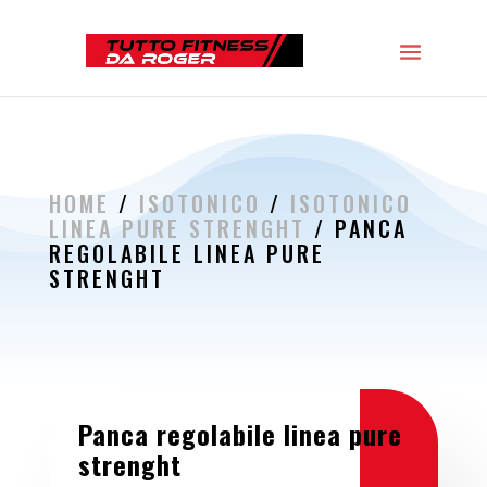
HOME
/
ISOTONICO
/
ISOTONICO
LINEA PURE STRENGHT
/ PANCA
REGOLABILE LINEA PURE
STRENGHT
Panca regolabile linea pure
strenght