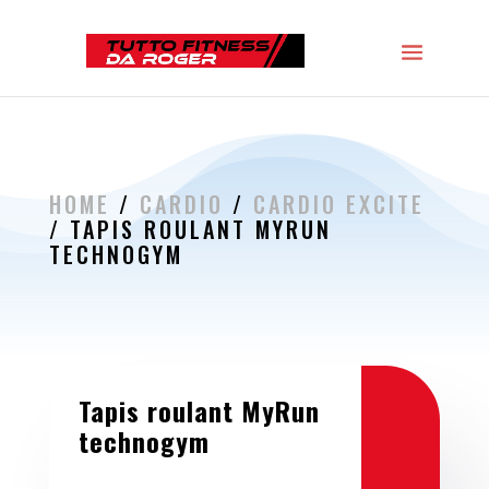
HOME
/
CARDIO
/
CARDIO EXCITE
/ TAPIS ROULANT MYRUN
TECHNOGYM
Tapis roulant MyRun
technogym