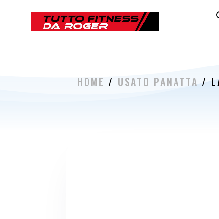
HOME
/
USATO PANATTA
/ L