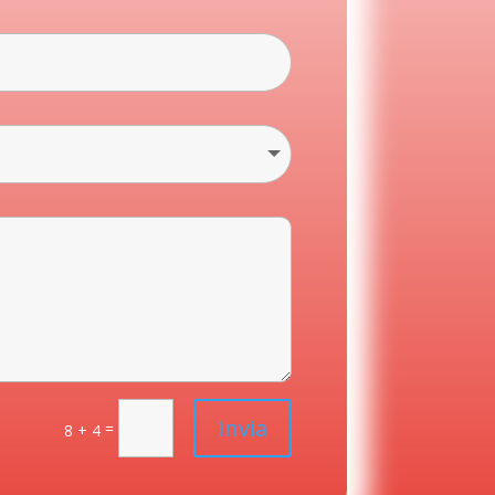
Invia
=
8 + 4