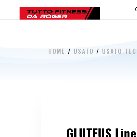
HOME
/
USATO
/
USATO TE
GLUTEUS Line