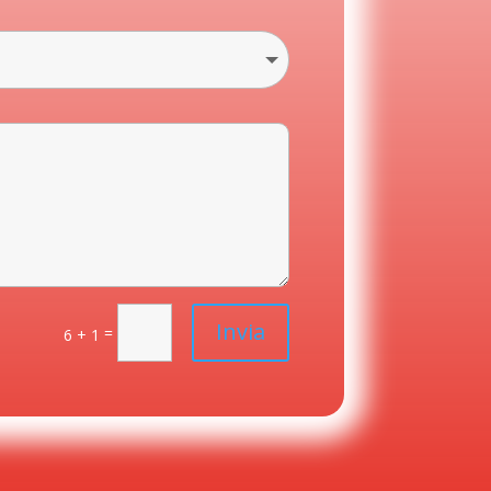
Invia
=
6 + 1