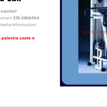
rodotto?
 numero
335-5856964
chiesta informazioni
 palestra usate e