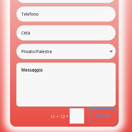
Invia
=
11 + 12