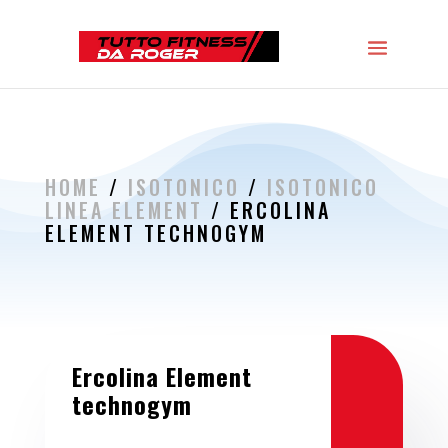
HOME
/
ISOTONICO
/
ISOTONICO
LINEA ELEMENT
/ ERCOLINA
ELEMENT TECHNOGYM
Ercolina Element
technogym