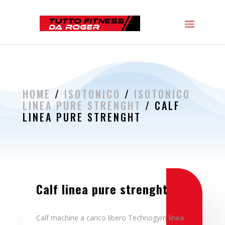
HOME
/
ISOTONICO
/
ISOTONICO
LINEA PURE STRENGHT
/ CALF
LINEA PURE STRENGHT
Calf linea pure strenght
Calf machine a carico libero Technogym linea