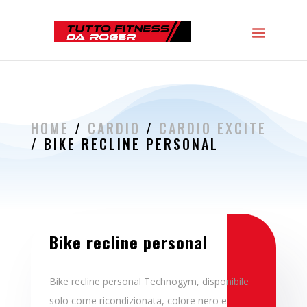
HOME
/
CARDIO
/
CARDIO EXCITE
/ BIKE RECLINE PERSONAL
Bike recline personal
Bike recline personal Technogym, disponibile
solo come ricondizionata, colore nero e