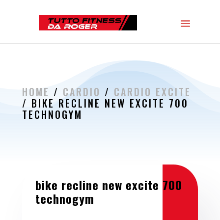
HOME
/
CARDIO
/
CARDIO EXCITE
/ BIKE RECLINE NEW EXCITE 700
TECHNOGYM
bike recline new excite 700
technogym